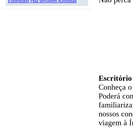
Esplêndido vida selvagem Rajasthan
Escritório
Conheça o 
Poderá con
familiariz
nossos con
viagem à Í