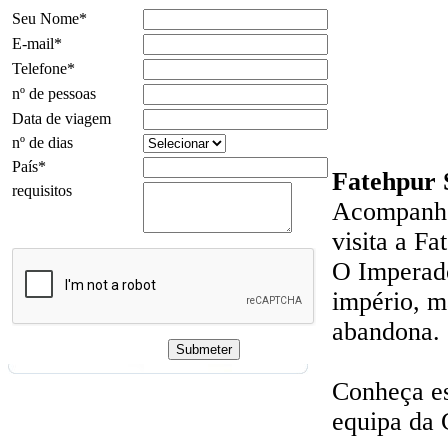
Seu Nome*
E-mail*
Telefone*
nº de pessoas
Data de viagem
nº de dias
País*
Fatehpur 
requisitos
Acompanhe 
visita a Fa
O Imperado
império, m
abandona.
Conheça es
equipa da 