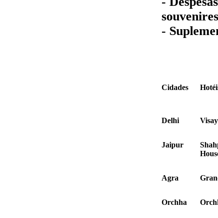
- Despesas
souvenires
- Suplemen
Cidades
Hotéi
Delhi
Visa
Jaipur
Shah
Hous
Agra
Gran
Orchha
Orch