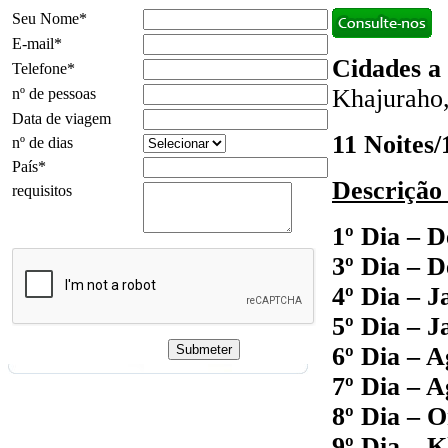
Seu Nome*
E-mail*
Cidades a 
Telefone*
Khajuraho,
nº de pessoas
Data de viagem
11 Noites/
nº de dias
País*
Descrição
requisitos
1º Dia – D
3º Dia – D
4º Dia – J
5º Dia – J
6º Dia – 
7º Dia – A
8º Dia – 
9º Dia – 