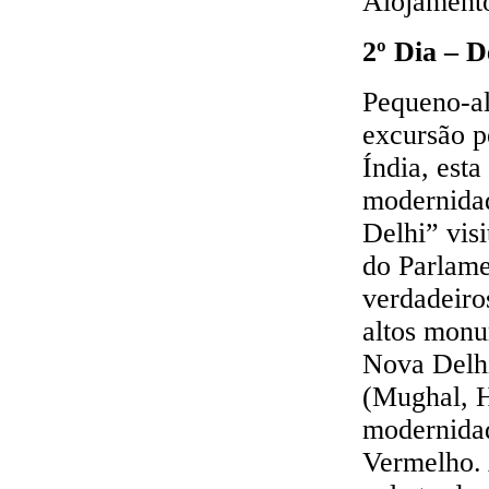
Alojament
2º Dia – D
Pequeno-al
excursão p
Índia, esta
modernida
Delhi” vis
do Parlame
verdadeiro
altos monu
Nova Delhi
(Mughal, H
modernidad
Vermelho. 