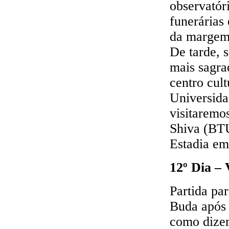
observatór
funerárias
da margem 
De tarde, 
mais sagra
centro cult
Universida
visitaremo
Shiva (BTU
Estadia em
12º Dia – 
Partida par
Buda após 
como dizem