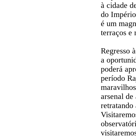
à cidade d
do Império
é um magní
terraços e
Regresso à 
a oportuni
poderá apre
período Ra
maravilhos
arsenal de 
retratando 
Visitaremo
observatór
visitaremo