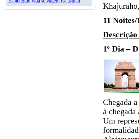
Esplêndido vida selvagem Rajasthan
Khajuraho,
11 Noites/
Descrição
1º Dia – D
Chegada a 
à chegada 
Um represe
formalidad