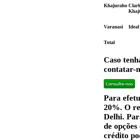
Khajuraho
Clar
Khaj
Varanasi
Idea
Total
Caso tenh
contatar-
Para efetu
20%. O re
Delhi. Pa
de opções
crédito po