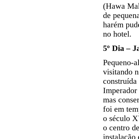
(Hawa Maha
de pequena
harém pude
no hotel.
5º Dia – J
Pequeno-al
visitando 
construída
Imperador 
mas conser
foi em tem
o século X
o centro d
instalação 