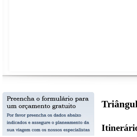
Triângu
Itinerár