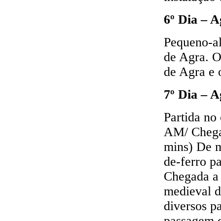
6º Dia – 
Pequeno-al
de Agra. 
de Agra e 
7º Dia – A
Partida no
AM/ Chega
mins) De m
de-ferro p
Chegada a 
medieval d
diversos p
passagem d