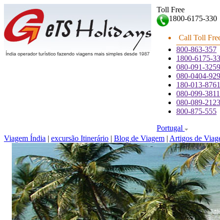
Toll Free
1800-6175-330
Call Toll Fre
800-863-357
1800-6175-3
080-091-325
080-0404-92
180-013-876
080-099-3811
080-089-212
800-875-555
Portugal
Viagem Índia
|
excursão Itinerário
|
Blog de Viagem
|
Artigos de Via