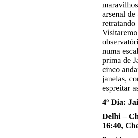
maravilhos
arsenal de 
retratando 
Visitaremo
observatór
numa escal
prima de J
cinco anda
janelas, c
espreitar a
4º Dia: Ja
Delhi – Ch
16:40, Ch