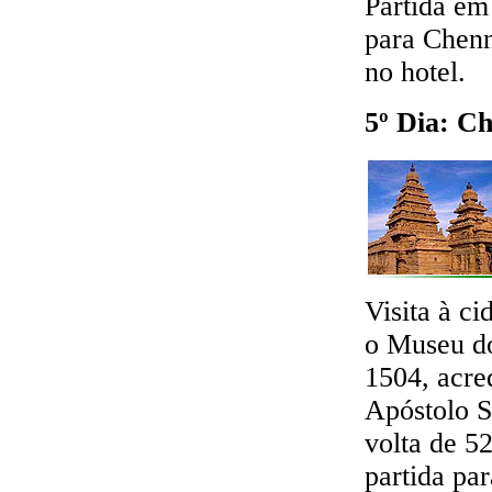
Partida em
para Chenn
no hotel.
5º Dia: C
Visita à c
o Museu do
1504, acre
Apóstolo S
volta de 5
partida pa