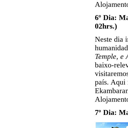
Alojamento
6º Dia: M
02hrs.)
Neste dia 
humanidade
Temple
, e
baixo-rele
visitaremo
país. Aqui
Ekambaran
Alojamento
7º Dia: M