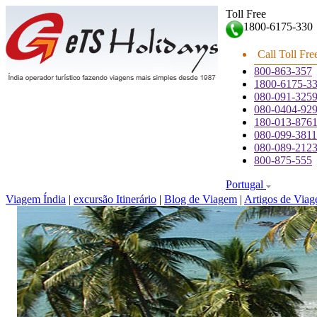
Toll Free
1800-6175-330
Call Toll Fre
800-863-357
1800-6175-3
080-091-325
080-0404-92
180-013-876
080-099-3811
080-089-212
800-875-555
Portugal
Viagem Índia
|
excursão Itinerário
|
Blog de Viagem
|
Artigos de Via