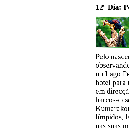
12º Dia: 
Pelo nasce
observando
no Lago Pe
hotel para
em direcç
barcos-cas
Kumarakom 
límpidos, 
nas suas m