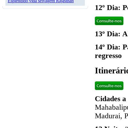
Esplêndido vida selvagem Rajasthan
12º Dia: 
13º Dia: A
14º Dia: 
regresso
Itinerár
Cidades a 
Mahabalipu
Madurai, P