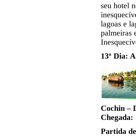
seu hotel n
inesquecí
lagoas e l
palmeiras e
Inesquecíve
13º Dia: A
Cochin – D
Chegada: 
Partida de