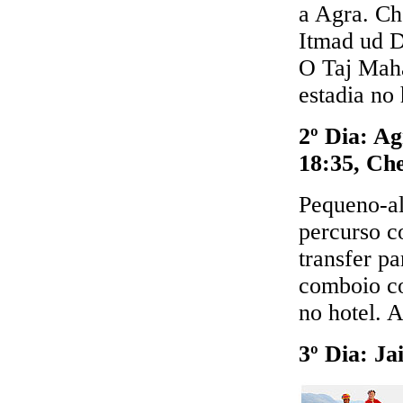
a Agra. Ch
Itmad ud D
O Taj Maha
estadia no 
2º Dia: A
18:35, Ch
Pequeno-al
percurso 
transfer p
comboio co
no hotel. 
3º Dia: Ja