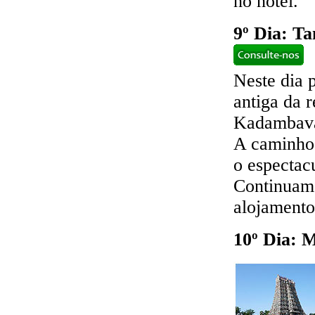
no hotel.
9º Dia: Ta
Neste dia 
antiga da 
Kadambava
A caminho
o espectac
Continuamo
alojamento
10º Dia: 