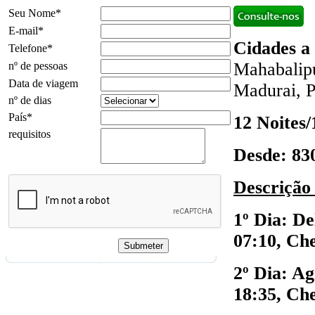
Seu Nome*
E-mail*
Cidades a 
Telefone*
Mahabalipu
nº de pessoas
Data de viagem
Madurai, P
nº de dias
País*
12 Noites/
requisitos
Desde: 83
Descrição
1º Dia: De
07:10, Ch
2º Dia: A
18:35, Ch