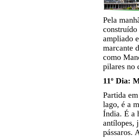
Pela manhã
construído
ampliado e
marcante d
como Mand
pilares no
11º Dia: 
Partida em
lago, é a 
Índia. É a 
antílopes,
pássaros. 