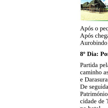
Após o peq
Após chega
Aurobind
8º Dia: Po
Partida pe
caminho a
e Darasura
De seguida
Patrimóni
cidade de 